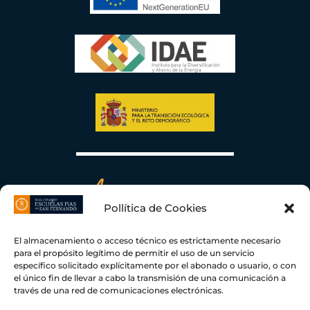
Pollítica de Cookies
El almacenamiento o acceso técnico es estrictamente necesario
para el propósito legítimo de permitir el uso de un servicio
específico solicitado explícitamente por el abonado o usuario, o con
el único fin de llevar a cabo la transmisión de una comunicación a
través de una red de comunicaciones electrónicas.
Escuelas Pías de San Fernando ha recibido una ayuda de la Unión Europea con cargo al
Fondo NextGenerationEU, en el marco del Plan de Recuperación, Transformación y
Resiliencia, para una Instalación Fotovoltaica conectada a red de autoconsumo con