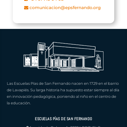
comunicacion@epsfernando.org
Las Escuelas Pías de San Fernando nacen en 1729 en el barrio
de Lavapiés. Su larga historia ha supuesto estar siempre al día
en innovación pedagógica, poniendo al niño en el centro de
la educación.
ESCUELAS PÍAS DE SAN FERNANDO