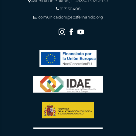
Avenida de Bularas, 1. 28224 POZUELO
917150408
comunicacion@epsfernando.org