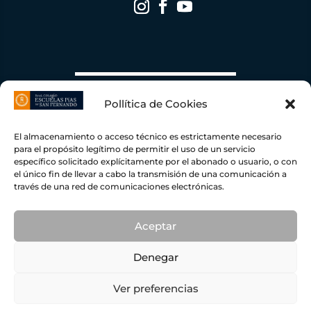
Pollítica de Cookies
El almacenamiento o acceso técnico es estrictamente necesario
para el propósito legítimo de permitir el uso de un servicio
específico solicitado explícitamente por el abonado o usuario, o con
el único fin de llevar a cabo la transmisión de una comunicación a
través de una red de comunicaciones electrónicas.
Escuelas Pías de San Fernando ha recibido una ayuda de la Unión Europea con cargo al
Fondo NextGenerationEU, en el marco del Plan de Recuperación, Transformación y
Resiliencia, para una Instalación Fotovoltaica conectada a red de autoconsumo con
excedente
109,45
KWP con una inversión total de
78.919,00 €
y una ayuda concedida por
importe de
19.238,50 €
dentro del programa de incentivos ligados al autoconsumo y
Aceptar
almacenamiento, con fuentes de energía renovable, así como la implantación de sistemas
térmicos renovables en el sector residencial del Ministerio para la Transición Ecológica y el
Reto Demográfico, gestionado por el IDAE.
Denegar
© ESCUELAS PÍAS DE SAN FERNANDO |
PRIVACIDAD
|
COOKIES
Ver preferencias
|
AVISO LEGAL
Buzón anónimo del Plan Regional