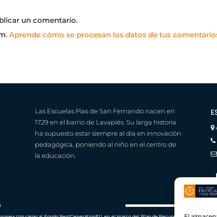
blicar un comentario.
am.
Aprende cómo se procesan los datos de tus comentario
Las Escuelas Pías de San Fernando nacen en
E
1729 en el barrio de Lavapiés. Su larga historia
ha supuesto estar siempre al día en innovación
pedagógica, poniendo al niño en el centro de
la educación.
El almacen
Europea con cargo al Fondo NextGenerationEU, en el marco del Plan de Recuperación, Transform