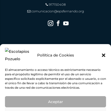
917150408
comunicacion@epsfernando.org
Pollítica de Cookies
El almacenamiento o acceso técnico es estrictamente necesario
para el propósito legítimo de permitir el uso de un servicio
específico solicitado explícitamente por el abonado o usuario, o con
el único fin de llevar a cabo la transmisión de una comunicación a
través de una red de comunicaciones electrónicas.
Escuelas Pías de San Fernando ha recibido una ayuda de la Unión Europea con cargo al
Fondo NextGenerationEU, en el marco del Plan de Recuperación, Transformación y
Resiliencia, para una Instalación Fotovoltaica conectada a red de autoconsumo con
excedente
109,45
KWP con una inversión total de
78.919,00 €
y una ayuda concedida por
importe de
19.238,50 €
dentro del programa de incentivos ligados al autoconsumo y
Aceptar
almacenamiento, con fuentes de energía renovable, así como la implantación de sistemas
térmicos renovables en el sector residencial del Ministerio para la Transición Ecológica y el
Reto Demográfico, gestionado por el IDAE.