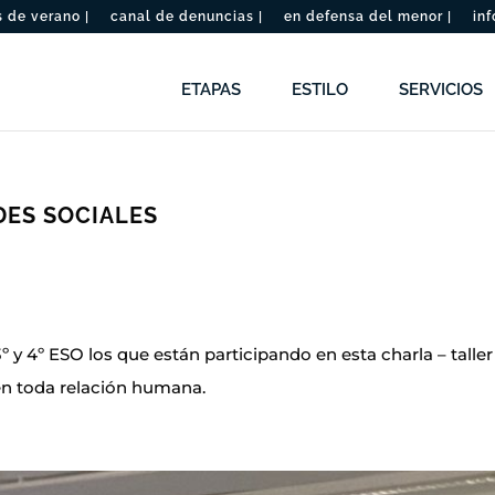
de verano |
canal de denuncias |
en defensa del menor |
inf
ETAPAS
ESTILO
SERVICIOS
DES SOCIALES
y 4º ESO los que están participando en esta charla – taller 
n toda relación humana.