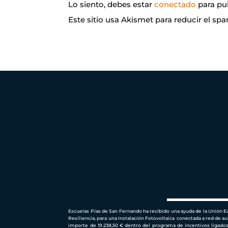
Lo siento, debes estar
conectado
para pu
Este sitio usa Akismet para reducir el sp
Escuelas Pías de San Fernando ha recibido una ayuda de la Unión 
Resiliencia, para una Instalación Fotovoltaica conectada a red d
importe de
19.238,50 €
dentro del programa de incentivos ligado