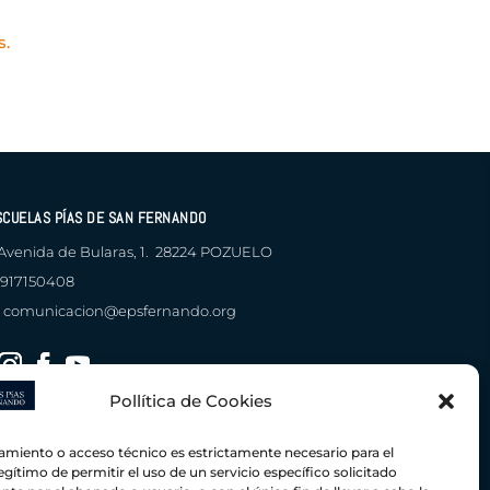
s.
SCUELAS PÍAS DE SAN FERNANDO
Avenida de Bularas, 1. 28224 POZUELO
917150408
comunicacion@epsfernando.org
Pollítica de Cookies
amiento o acceso técnico es estrictamente necesario para el
ación y
ida por
egítimo de permitir el uso de un servicio específico solicitado
Buzón anónimo del Plan Regional
ión de