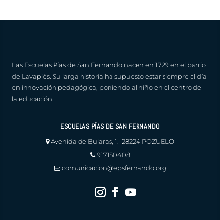
Las Escuelas Pías de San Fernando nacen en 1729 en el barrio
de Lavapiés. Su larga historia ha supuesto estar siempre al día
en innovación pedagógica, poniendo al niño en el centro de
la educación.
ESCUELAS PÍAS DE SAN FERNANDO
Avenida de Bularas, 1. 28224 POZUELO
917150408
comunicacion@epsfernando.org