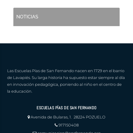
NOTICIAS
Las Escuelas Pías de San Fernando nacen en 1729 en el barrio
de Lavapiés. Su larga historia ha supuesto estar siempre al día
en innovación pedagógica, poniendo al niño en el centro de
la educación.
ESCUELAS PÍAS DE SAN FERNANDO
Avenida de Bularas, 1. 28224 POZUELO
917150408