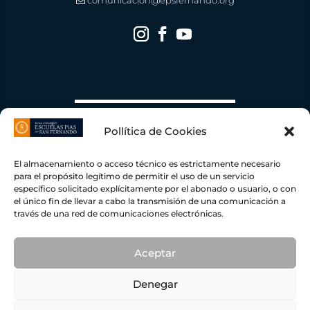
comunicacion@epsfernando.org
Pollítica de Cookies
El almacenamiento o acceso técnico es estrictamente necesario
para el propósito legítimo de permitir el uso de un servicio
específico solicitado explícitamente por el abonado o usuario, o con
el único fin de llevar a cabo la transmisión de una comunicación a
través de una red de comunicaciones electrónicas.
Escuelas Pías de San Fernando ha recibido una ayuda de la Unión Europea con cargo al
Fondo NextGenerationEU, en el marco del Plan de Recuperación, Transformación y
Resiliencia, para una Instalación Fotovoltaica conectada a red de autoconsumo con
excedente
109,45
KWP con una inversión total de
78.919,00 €
y una ayuda concedida por
importe de
19.238,50 €
dentro del programa de incentivos ligados al autoconsumo y
Aceptar
almacenamiento, con fuentes de energía renovable, así como la implantación de sistemas
térmicos renovables en el sector residencial del Ministerio para la Transición Ecológica y el
Reto Demográfico, gestionado por el IDAE.
Denegar
© ESCUELAS PÍAS DE SAN FERNANDO |
PRIVACIDAD
|
COOKIES