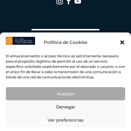
Pollítica de Cookies
El almacenamiento o acceso técnico es estrictamente necesario
para el propósito legítimo de permitir el uso de un servicio
específico solicitado explícitamente por el abonado o usuario, o con
el único fin de llevar a cabo la transmisión de una comunicación a
través de una red de comunicaciones electrónicas.
Escuelas Pías de San Fernando ha recibido una ayuda de la Unión Europea con cargo al
Fondo NextGenerationEU, en el marco del Plan de Recuperación, Transformación y
Resiliencia, para una Instalación Fotovoltaica conectada a red de autoconsumo con
excedente
109,45
KWP con una inversión total de
78.919,00 €
y una ayuda concedida por
importe de
19.238,50 €
dentro del programa de incentivos ligados al autoconsumo y
Aceptar
almacenamiento, con fuentes de energía renovable, así como la implantación de sistemas
térmicos renovables en el sector residencial del Ministerio para la Transición Ecológica y el
Reto Demográfico, gestionado por el IDAE.
Denegar
© ESCUELAS PÍAS DE SAN FERNANDO |
PRIVACIDAD
|
COOKIES
Ver preferencias
|
AVISO LEGAL
Buzón anónimo del Plan Regional