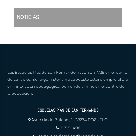
NOTICIAS
Las Escuelas Pías de San Fernando nacen en 1729 en el barrio
de Lavapiés. Su larga historia ha supuesto estar siempre al día
en innovación pedagógica, poniendo al niño en el centro de
la educación.
ESCUELAS PÍAS DE SAN FERNANDO
Avenida de Bularas, 1. 28224 POZUELO
917150408