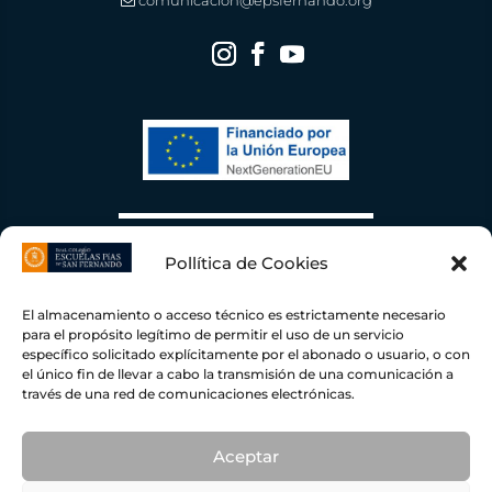
comunicacion@epsfernando.org
Pollítica de Cookies
El almacenamiento o acceso técnico es estrictamente necesario
para el propósito legítimo de permitir el uso de un servicio
específico solicitado explícitamente por el abonado o usuario, o con
el único fin de llevar a cabo la transmisión de una comunicación a
través de una red de comunicaciones electrónicas.
Escuelas Pías de San Fernando ha recibido una ayuda de la Unión Europea con cargo al
Fondo NextGenerationEU, en el marco del Plan de Recuperación, Transformación y
Resiliencia, para una Instalación Fotovoltaica conectada a red de autoconsumo con
excedente
109,45
KWP con una inversión total de
78.919,00 €
y una ayuda concedida por
importe de
19.238,50 €
dentro del programa de incentivos ligados al autoconsumo y
Aceptar
almacenamiento, con fuentes de energía renovable, así como la implantación de sistemas
térmicos renovables en el sector residencial del Ministerio para la Transición Ecológica y el
Reto Demográfico, gestionado por el IDAE.