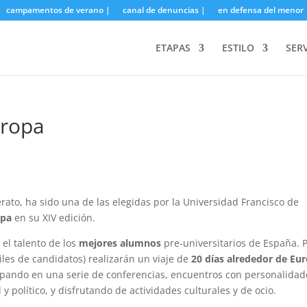
campamentos de verano |
canal de denuncias |
en defensa del menor 
ETAPAS
ESTILO
SER
uropa
lerato, ha sido una de las elegidas por la Universidad Francisco de
opa
en su XIV edición.
 el talento de los
mejores alumnos
pre-universitarios de España. 
iles de candidatos) realizarán un viaje de
20 días alrededor de Eu
icipando en una serie de conferencias, encuentros con personalidad
 político, y disfrutando de actividades culturales y de ocio.