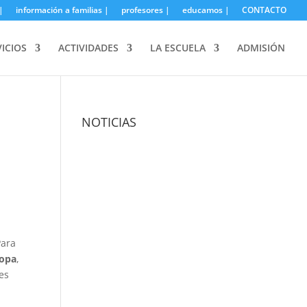
|
información a familias |
profesores |
educamos |
CONTACTO
VICIOS
ACTIVIDADES
LA ESCUELA
ADMISIÓN
NOTICIAS
Para
ropa
,
es