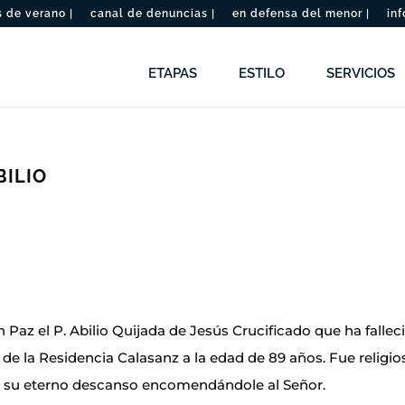
de verano |
canal de denuncias |
en defensa del menor |
inf
ETAPAS
ESTILO
SERVICIOS
BILIO
Paz el P. Abilio Quijada de Jesús Crucificado que ha fallec
e la Residencia Calasanz a la edad de 89 años. Fue religio
 su eterno descanso encomendándole al Señor.