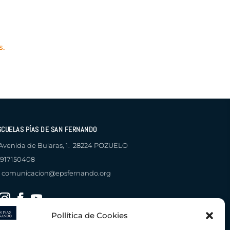
s.
SCUELAS PÍAS DE SAN FERNANDO
Avenida de Bularas, 1. 28224 POZUELO
917150408
comunicacion@epsfernando.org
Pollítica de Cookies