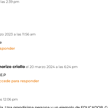
 las 2:39 pm
zo 2023 a las 11:56 am
e
esponder
horizo criollo
el 20 marzo 2024 a las 6:24 pm
.E.P
ccede para responder
as 12:06 pm
oria. Una grandísima persona y un ejemplo de EDUCADOR. Gr