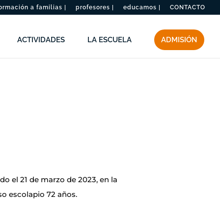
ormación a familias |
profesores |
educamos |
CONTACTO
ACTIVIDADES
LA ESCUELA
ADMISIÓN
ido el 21 de marzo de 2023, en la
so escolapio 72 años.