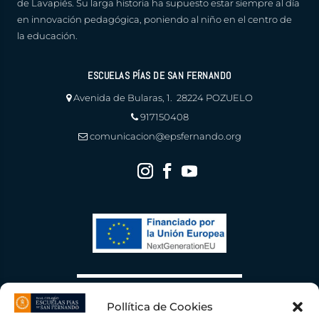
de Lavapiés. Su larga historia ha supuesto estar siempre al día
en innovación pedagógica, poniendo al niño en el centro de
la educación.
ESCUELAS PÍAS DE SAN FERNANDO
Avenida de Bularas, 1. 28224 POZUELO
917150408
comunicacion@epsfernando.org
Pollítica de Cookies