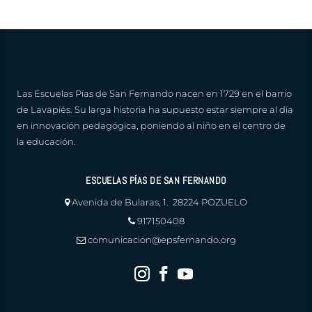
Las Escuelas Pías de San Fernando nacen en 1729 en el barrio
de Lavapiés. Su larga historia ha supuesto estar siempre al día
en innovación pedagógica, poniendo al niño en el centro de
la educación.
ESCUELAS PÍAS DE SAN FERNANDO
Avenida de Bularas, 1. 28224 POZUELO
917150408
comunicacion@epsfernando.org