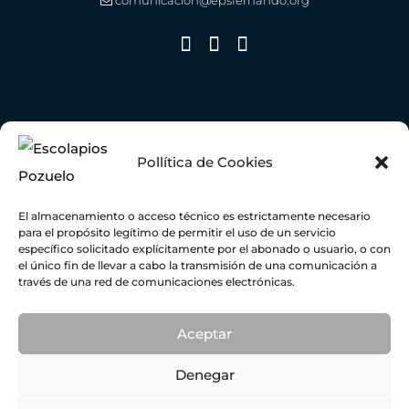
comunicacion@epsfernando.org
Pollítica de Cookies
El almacenamiento o acceso técnico es estrictamente necesario
para el propósito legítimo de permitir el uso de un servicio
específico solicitado explícitamente por el abonado o usuario, o con
el único fin de llevar a cabo la transmisión de una comunicación a
través de una red de comunicaciones electrónicas.
Escuelas Pías de San Fernando ha recibido una ayuda de la Unión Europea con cargo al
Fondo NextGenerationEU, en el marco del Plan de Recuperación, Transformación y
Resiliencia, para una Instalación Fotovoltaica conectada a red de autoconsumo con
excedente
109,45
KWP con una inversión total de
78.919,00 €
y una ayuda concedida por
importe de
19.238,50 €
dentro del programa de incentivos ligados al autoconsumo y
Aceptar
almacenamiento, con fuentes de energía renovable, así como la implantación de sistemas
térmicos renovables en el sector residencial del Ministerio para la Transición Ecológica y el
Reto Demográfico, gestionado por el IDAE.
Denegar
© ESCUELAS PÍAS DE SAN FERNANDO |
PRIVACIDAD
|
COOKIES