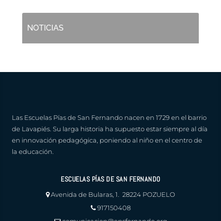
NOTICIAS
Las Escuelas Pías de San Fernando nacen en 1729 en el barrio
de Lavapiés. Su larga historia ha supuesto estar siempre al día
en innovación pedagógica, poniendo al niño en el centro de
la educación.
ESCUELAS PÍAS DE SAN FERNANDO
Avenida de Bularas, 1. 28224 POZUELO
917150408