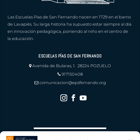
Las Escuelas Pías de San Fernando nacen en 1729 en el barrio
de Lavapiés. Su larga historia ha supuesto estar siempre al día
en innovación pedagógica, poniendo al niño en el centro de
la educación.
ESCUELAS PÍAS DE SAN FERNANDO
Avenida de Bularas, 1. 28224 POZUELO
917150408
comunicacion@epsfernando.org