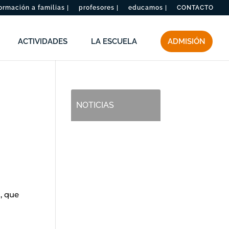
ormación a familias |
profesores |
educamos |
CONTACTO
ACTIVIDADES
LA ESCUELA
ADMISIÓN
NOTICIAS
, que