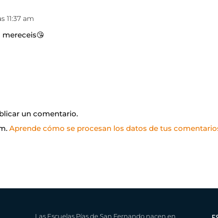
as 11:37 am
o mereceis😘
blicar un comentario.
am.
Aprende cómo se procesan los datos de tus comentario
Las Escuelas Pías de San Fernando nacen en
E