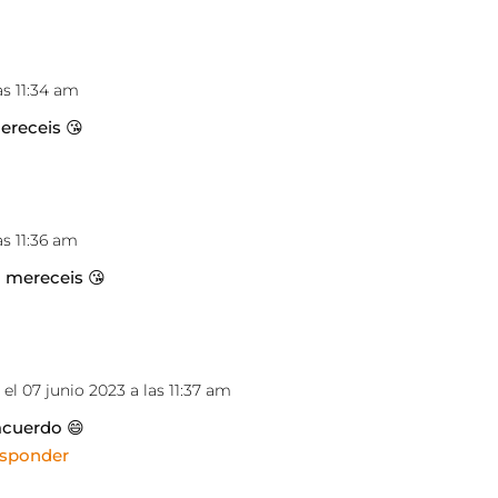
as 11:34 am
ereceis 😘
as 11:36 am
o mereceis 😘
r
el 07 junio 2023 a las 11:37 am
acuerdo 😄
esponder