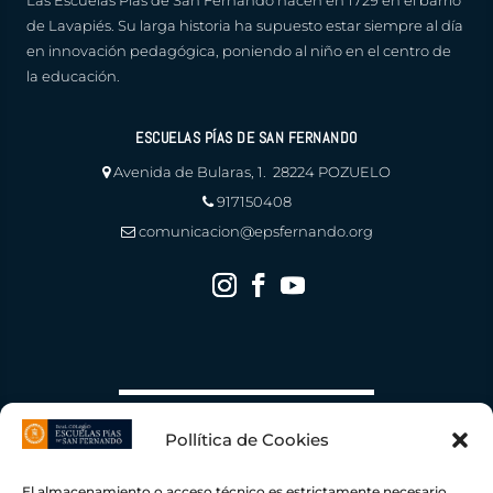
Las Escuelas Pías de San Fernando nacen en 1729 en el barrio
de Lavapiés. Su larga historia ha supuesto estar siempre al día
en innovación pedagógica, poniendo al niño en el centro de
la educación.
ESCUELAS PÍAS DE SAN FERNANDO
Avenida de Bularas, 1. 28224 POZUELO
917150408
comunicacion@epsfernando.org
Pollítica de Cookies
El almacenamiento o acceso técnico es estrictamente necesario