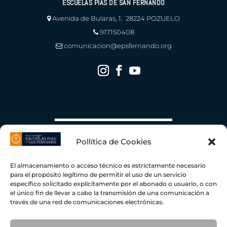
ESCUELAS PÍAS DE SAN FERNANDO
Avenida de Bularas, 1. 28224 POZUELO
917150408
comunicacion@epsfernando.org
Pollítica de Cookies
El almacenamiento o acceso técnico es estrictamente necesario
para el propósito legítimo de permitir el uso de un servicio
específico solicitado explícitamente por el abonado o usuario, o con
el único fin de llevar a cabo la transmisión de una comunicación a
través de una red de comunicaciones electrónicas.
Escuelas Pías de San Fernando ha recibido una ayuda de la Unión Europea con cargo al
Fondo NextGenerationEU, en el marco del Plan de Recuperación, Transformación y
Resiliencia, para una Instalación Fotovoltaica conectada a red de autoconsumo con
excedente
109,45
KWP con una inversión total de
78.919,00 €
y una ayuda concedida por
importe de
19.238,50 €
dentro del programa de incentivos ligados al autoconsumo y