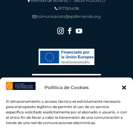
Avenida de Bularas, 1. 28224 POZUELO
917150408
comunicacion@epsfernando.org
Pollítica de Cookies
El almacenamiento o acceso técnico es estrictamente necesario
para el propósito legítimo de permitir el uso de un servicio
específico solicitado explícitamente por el abonado o usuario, o con
el único fin de llevar a cabo la transmisión de una comunicación a
través de una red de comunicaciones electrónicas.
Escuelas Pías de San Fernando ha recibido una ayuda de la Unión Europea con cargo al
Fondo NextGenerationEU, en el marco del Plan de Recuperación, Transformación y
Resiliencia, para una Instalación Fotovoltaica conectada a red de autoconsumo con