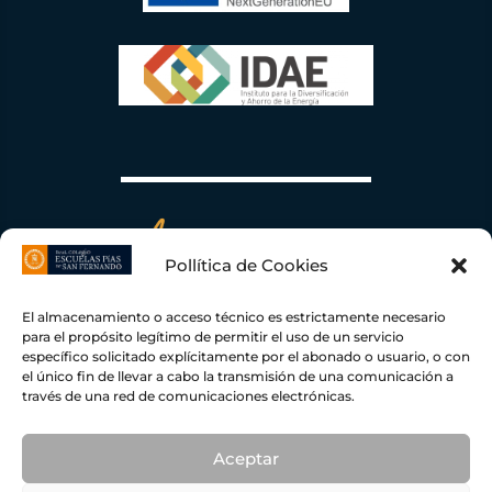
Pollítica de Cookies
El almacenamiento o acceso técnico es estrictamente necesario
para el propósito legítimo de permitir el uso de un servicio
específico solicitado explícitamente por el abonado o usuario, o con
el único fin de llevar a cabo la transmisión de una comunicación a
través de una red de comunicaciones electrónicas.
Escuelas Pías de San Fernando ha recibido una ayuda de la Unión Europea con cargo al
Fondo NextGenerationEU, en el marco del Plan de Recuperación, Transformación y
Resiliencia, para una Instalación Fotovoltaica conectada a red de autoconsumo con
excedente
109,45
KWP con una inversión total de
78.919,00 €
y una ayuda concedida por
importe de
19.238,50 €
dentro del programa de incentivos ligados al autoconsumo y
Aceptar
almacenamiento, con fuentes de energía renovable, así como la implantación de sistemas
térmicos renovables en el sector residencial del Ministerio para la Transición Ecológica y el
Reto Demográfico, gestionado por el IDAE.